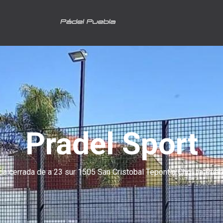
Pradel Sport
da cerrada de a 23 sur 1505 San Cristobal Tepontla Cholula Pueb